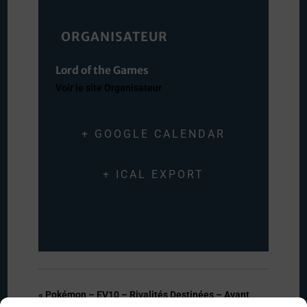
ORGANISATEUR
Lord of the Games
Voir le site Organisateur
+ GOOGLE CALENDAR
+ ICAL EXPORT
«
Pokémon – EV10 – Rivalités Destinées – Avant