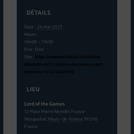
DÉTAILS
Date :
24 mai 2025
Heure :
14h00 - 17h30
Prix :
Free
Site :
https://www.eventbrite.fr/e/billets-
pokemon-ev10-rivalites-destinees-avant-
premiere-1318754322679
LIEU
Lord of the Games
12 Place Pierre Mendès France
Wasquehal
,
Hauts-de-France
59290
France