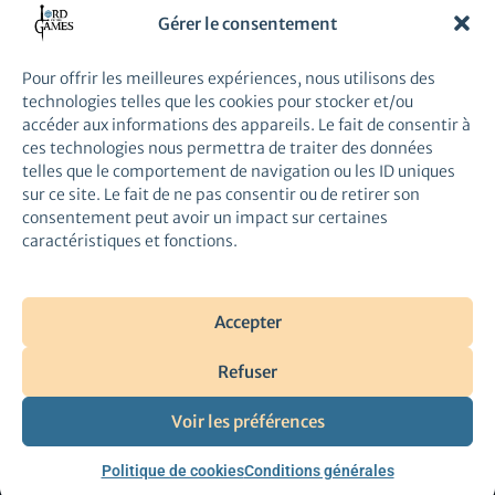
Première
Gérer le consentement
Star Wars Unlimited – Tournoi Scellé
»
Pour offrir les meilleures expériences, nous utilisons des
technologies telles que les cookies pour stocker et/ou
accéder aux informations des appareils. Le fait de consentir à
ces technologies nous permettra de traiter des données
telles que le comportement de navigation ou les ID uniques
sur ce site. Le fait de ne pas consentir ou de retirer son
03.66.59.93.23
consentement peut avoir un impact sur certaines
12, Place Pierre Mendès
caractéristiques et fonctions.
France, 59290 Wasquehal
Arrêt
WASQUEHAL HÔTEL DE VILLE
Accepter
Refuser
Voir les préférences
Conditions Générales
Politique de cookies
Conditions générales
Copyright © 2026 Lord of the Games