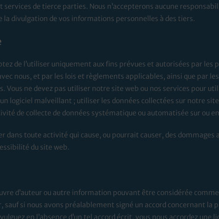
tout services de tierce parties. Nous n’accepterons aucune responsab
de la divulgation de vos informations personnelles à des tiers.
e
ptez de l’utiliser uniquement aux fins prévues et autorisées par les
c nous, et par les lois et règlements applicables, ainsi que par les 
 Vous ne devez pas utiliser notre site web ou nos services pour utili
un logiciel malveillant ; utiliser les données collectées sur notre sit
ivité de collecte de données systématique ou automatisée sur ou en 
ger dans toute activité qui cause, ou pourrait causer, des dommages a
essibilité du site web.
uvre d’auteur ou autre information pouvant être considérée comme v
, sauf si nous avons préalablement signé un accord concernant la pr
ivulguez en l’absence d’un tel accord écrit, vous nous accordez une 