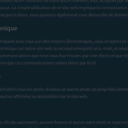
ccédant ou en l’utilisant de toute autre manière, vous acceptez par le
sous. La simple utilisation de ce site web implique la connaissance 
cas particuliers, nous pouvons également vous demander de donner v
onique
uniquant avec nous par des moyens électroniques, vous acceptez et
ronique sur notre site web ou en vous envoyant un e-mail, et vous 
s communications que nous vous fournissons par voie électronique ré
ence que ces communications soient faites par écrit.
e
trôlons tous les droits d’auteur et autres droits de propriété intellec
urces affichées ou accessibles sur le site web.
 décide autrement, aucune licence ni aucun autre droit ne vous est 