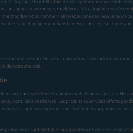
roits de propriété intellectuelle. Cela signifie que vous n’utiliserez
dans un support électronique, modifierez, rétro-ingénierez, décompi
 marchandiserez ou commercialiserez aucune des ressources de ce 
préalable, sauf et uniquement dans la mesure où il en est stipulé a
ez transmettre notre lettre d’informations sous forme électroniqu
ite de notre site web.
tie
liens ou d’autres références aux sites web de tierces parties. Nous 
es qui sont liés à ce site web. Les produits ou services offerts par 
ces tiers. Les opinions exprimées ou les éléments apparaissant sur 
pratiques de confidentialité ou du contenu de ces sites. Vous assum