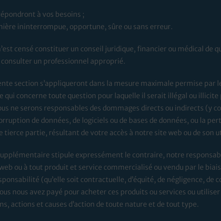
répondront à vos besoins ;
nière ininterrompue, opportune, sûre ou sans erreur.
’est censé constituer un conseil juridique, financier ou médical de q
z consulter un professionnel approprié.
ente section s’appliqueront dans la mesure maximale permise par le 
qui concerne toute question pour laquelle il serait illégal ou illicite
nous ne serons responsables des dommages directs ou indirects (y 
 corruption de données, de logiciels ou de bases de données, ou la 
tierce partie, résultant de votre accès à notre site web ou de son ut
 supplémentaire stipule expressément le contraire, notre responsab
eb ou à tout produit et service commercialisé ou vendu par le biais 
sponsabilité (qu’elle soit contractuelle, d’équité, de négligence, de 
vous nous avez payé pour acheter ces produits ou services ou utiliser 
, actions et causes d’action de toute nature et de tout type.