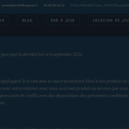
12 Place Mendès France, 59290 Wasqueha
contact@lordofthegames.fr
03.66.59.93.22
DA
BLOG
BAR À JEUX
LOCATION DE JE
 jour pour la dernière fois le 6 septembre 2024
appliquent à ce site web et aux transactions liées à nos produits et 
avec votre relation avec nous ou à tout produit ou service que vous 
res sont en conflit avec des dispositions des présentes conditions 
nt.