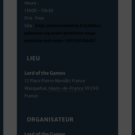
Heure :
13h00 - 15h30
Prix :
Free
Site :
https://www.eventbrite.fr/e/billets-
pokemon-tcg-avant-premieres-mega-
evolution-nuit-noire-1991205568457
LIEU
Lord of the Games
12 Place Pierre Mendès France
Wasquehal
,
Hauts-de-France
59290
France
ORGANISATEUR
Lord of the Games