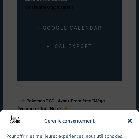
Voir le site Organisateur
+ GOOGLE CALENDAR
+ ICAL EXPORT
«
Pokémon TCG : Avant-Premières “Méga-
Évolution – Nuit Noire”
Pokémon TCG : Avant-Premières “Méga-
Gérer le consentement
Évolution – Nuit Noire”
»
Pour offrir les meilleures expériences, nous utilisons des