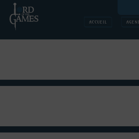
ACCUEIL
AGEN
Et voilà, la campagne de financement s'est terminée hier soir su
nouvelle fois, MERCI pour votre soutien qui m'a permis de gagne
Quelques petites nouvelles, que dis-je GRANDES nouvelles ! J'a
la campagne est financée au moins à 119%. Je suis heureux de 