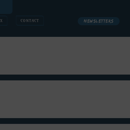
l
UX
CONTACT
Newsletters
oir le jour dans les meilleures dispositions grâce à vous ! Une
cer le projet. Vous êtes les meilleurs !!
 de manière plus complète à plusieurs banques, maintenant que
i ont accepté de financer Lord of the Games !