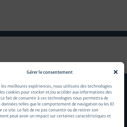
rendez-vous, je suis donc heureux de vous dire qu’un
ustes pour expliquer à quel point je suis heureux ! Un immense
ments pour finir de convaincre les banques de me suivre !
Gérer le consentement
r les meilleures expériences, nous utilisons des technologies
ehal
 les cookies pour stocker et/ou accéder aux informations des
 Le fait de consentir à ces technologies nous permettra de
s données telles que le comportement de navigation ou les ID
r ce site. Le fait de ne pas consentir ou de retirer son
ent peut avoir un impact sur certaines caractéristiques et