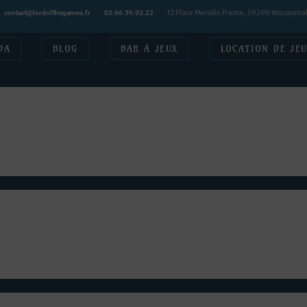
12 Place Mendès France, 59290 Wasqueha
contact@lordofthegames.fr
03.66.59.93.22
DA
BLOG
BAR À JEUX
LOCATION DE JE
r un joli score de 120%, Lord of the Games a toutes ses chances de v
r beaucoup en crédibilité tout au long des démarches pour faire avan
i été bien occupé ces derniers jours : j'ai pu présenter mon projet
vous annoncer que ce n'est pas une mais deux banques différentes qu