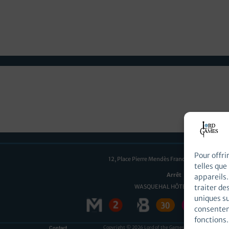
beaux arguments supplémentaires à présenter lors de mes derniers 
 atteigne l’objectif de la campagne ! Difficile de trouver les mots j
 grâce à vos partages autour de vous, j’ai maintenant de sacrés argu
Pour offri
12, Place Pierre Mendès France, 59290 Wasqu
telles que
Arrêt
appareils.
WASQUEHAL HÔTEL DE VILLE
traiter de
uniques su
consentem
fonctions.
Copyright © 2026 Lord of the Games
Contact